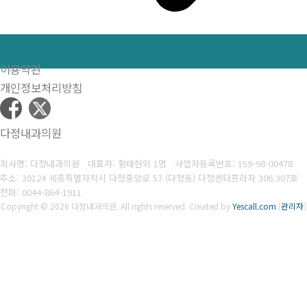
이용약관
개인정보처리방침
다정내과의원
회사명: 다정내과의원 대표자: 황태현외 1명
사업자등록번호:
159-98-00478
주소: 30124 세종특별자치시 다정중앙로 57 (다정동) 다정센타프라자 306.307호
전화: 0
044-864-1911
Copyright © 2026 다정내과의원. All rights reserved.
Created by
Yescall.com
[
관리자
]