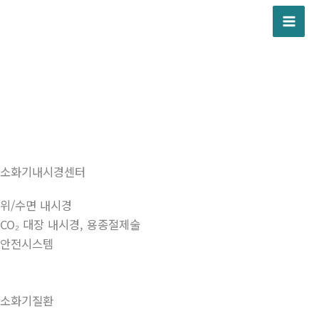
콘
텐
츠
로
건
너
뛰
기
소화기내시경센터
위/수면 내시경
CO₂ 대장 내시경, 용종절제술
안전시스템
소화기질환