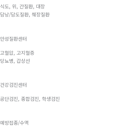
식도, 위, 간질환, 대장
담낭/담도질환, 췌장질환
만성질환센터
고혈압, 고지혈증
당뇨병, 갑상선
건강검진센터
공단검진, 종합검진, 학생검진
예방접종/수액