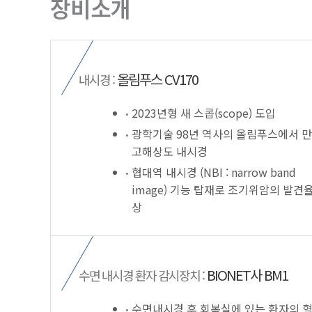
장비소개
올림푸스 CV170
내시경 :
2023년형 새 스콥(scope) 도입
광학기술 98년 역사의 올림푸스에서 
고해상도 내시경
협대역 내시경 (NBI : narrow band
image) 기능 탑재로 조기위암의 발견율
상
BIONET사 BM1
수면 내시경 환자 감시장치 :
수면내시경 후 회복실에 있는 환자의 