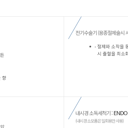
전기수술기 (용종절제술시 사용
절제와 소작을 
시 출혈을 최소
만든
 향
ENDO 
내시경 소독세척기 :
(내시경 소모품은 일회용만 사용)
혈압