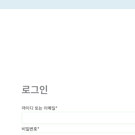
콘
텐
츠
로
건
너
뛰
기
로그인
아이디 또는 이메일
*
비밀번호
*