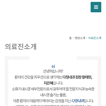
콘
텐
츠
로
건
너
홈
병원소개
의료진소개
뛰
의료진소개
기
“
안녕하십니까?
환자의 건강을 최우선으로 생각하는
다정내과 원장 황태현,
지은혜
입니다.
소화기내시경 세부전문의로서 갖추어야 할 전문지식과 능숙한
내시경 술기는 물론,
아픈 환자의 마음까지 헤아리는 감성을 지닌
다정내과
입니다.