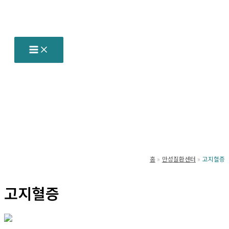
콘
텐
츠
로
건
너
뛰
기
홈
만성질환센터
고지혈증
고지혈증